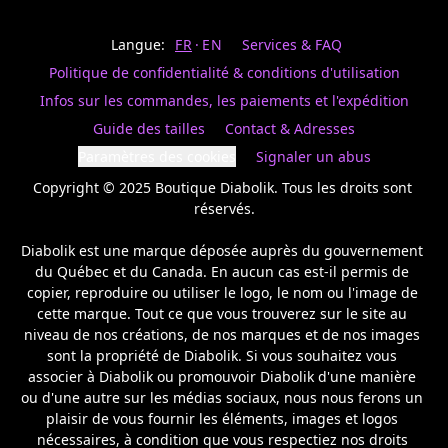
Last
votre
name
magasin
Langue:
FR
EN
Services & FAQ
préféré.
Date
de
Politique de confidentialité & conditions d'utilisation
naissance
Inscrivez
/
Birthday
votre
Infos sur les commandes, les paiements et l'expédition
prénom
S'INSCRIRE
Guide des tailles
Contact & Adresses
et
/
courriel
Paramètres des cookies
Signaler un abus
SIGN
si
UP
Copyright © 2025 Boutique Diabolik. Tous les droits sont 
vous
voulez
réservés.

rester
à
Diabolik est une marque déposée auprès du gouvernement 
l’affût,
du Québec et du Canada. En aucun cas est-il permis de 
nous
copier, reproduire ou utiliser le logo, le nom ou l'image de 
vous
cette marque. Tout ce que vous trouverez sur le site au 
enverrons
un
niveau de nos créations, de nos marques et de nos images 
courriel
sont la propriété de Diabolik. Si vous souhaitez vous 
pour
associer à Diabolik ou promouvoir Diabolik d'une manière 
annoncer
ou d'une autre sur les médias sociaux, nous nous ferons un 
la
plaisir de vous fournir les éléments, images et logos 
réouverture
nécessaires, à condition que vous respectiez nos droits 
de