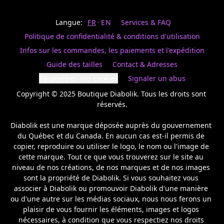
Last
votre
name
magasin
Langue:
FR
EN
Services & FAQ
préféré.
Date
de
Politique de confidentialité & conditions d'utilisation
naissance
Inscrivez
/
Birthday
votre
Infos sur les commandes, les paiements et l'expédition
prénom
S'INSCRIRE
Guide des tailles
Contact & Adresses
et
/
courriel
Paramètres des cookies
Signaler un abus
SIGN
si
UP
Copyright © 2025 Boutique Diabolik. Tous les droits sont 
vous
voulez
réservés.

rester
à
Diabolik est une marque déposée auprès du gouvernement 
l’affût,
du Québec et du Canada. En aucun cas est-il permis de 
nous
copier, reproduire ou utiliser le logo, le nom ou l'image de 
vous
cette marque. Tout ce que vous trouverez sur le site au 
enverrons
un
niveau de nos créations, de nos marques et de nos images 
courriel
sont la propriété de Diabolik. Si vous souhaitez vous 
pour
associer à Diabolik ou promouvoir Diabolik d'une manière 
annoncer
ou d'une autre sur les médias sociaux, nous nous ferons un 
la
plaisir de vous fournir les éléments, images et logos 
réouverture
nécessaires, à condition que vous respectiez nos droits 
de