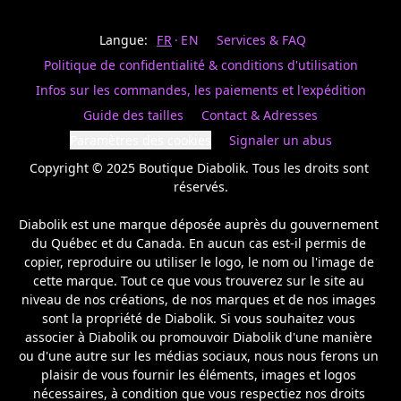
Last
votre
name
magasin
Langue:
FR
EN
Services & FAQ
préféré.
Date
de
Politique de confidentialité & conditions d'utilisation
naissance
Inscrivez
/
Birthday
votre
Infos sur les commandes, les paiements et l'expédition
prénom
S'INSCRIRE
Guide des tailles
Contact & Adresses
et
/
courriel
Paramètres des cookies
Signaler un abus
SIGN
si
UP
Copyright © 2025 Boutique Diabolik. Tous les droits sont 
vous
voulez
réservés.

rester
à
Diabolik est une marque déposée auprès du gouvernement 
l’affût,
du Québec et du Canada. En aucun cas est-il permis de 
nous
copier, reproduire ou utiliser le logo, le nom ou l'image de 
vous
cette marque. Tout ce que vous trouverez sur le site au 
enverrons
un
niveau de nos créations, de nos marques et de nos images 
courriel
sont la propriété de Diabolik. Si vous souhaitez vous 
pour
associer à Diabolik ou promouvoir Diabolik d'une manière 
annoncer
ou d'une autre sur les médias sociaux, nous nous ferons un 
la
plaisir de vous fournir les éléments, images et logos 
réouverture
nécessaires, à condition que vous respectiez nos droits 
de