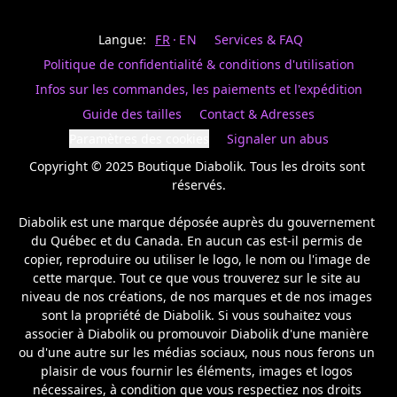
Last
votre
name
magasin
Langue:
FR
EN
Services & FAQ
préféré.
Date
de
Politique de confidentialité & conditions d'utilisation
naissance
Inscrivez
/
Birthday
votre
Infos sur les commandes, les paiements et l'expédition
prénom
S'INSCRIRE
Guide des tailles
Contact & Adresses
et
/
courriel
Paramètres des cookies
Signaler un abus
SIGN
si
UP
Copyright © 2025 Boutique Diabolik. Tous les droits sont 
vous
voulez
réservés.

rester
à
Diabolik est une marque déposée auprès du gouvernement 
l’affût,
du Québec et du Canada. En aucun cas est-il permis de 
nous
copier, reproduire ou utiliser le logo, le nom ou l'image de 
vous
cette marque. Tout ce que vous trouverez sur le site au 
enverrons
un
niveau de nos créations, de nos marques et de nos images 
courriel
sont la propriété de Diabolik. Si vous souhaitez vous 
pour
associer à Diabolik ou promouvoir Diabolik d'une manière 
annoncer
ou d'une autre sur les médias sociaux, nous nous ferons un 
la
plaisir de vous fournir les éléments, images et logos 
réouverture
nécessaires, à condition que vous respectiez nos droits 
de