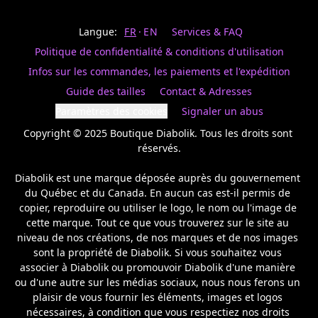
Last
votre
name
magasin
Langue:
FR
EN
Services & FAQ
préféré.
Date
de
Politique de confidentialité & conditions d'utilisation
naissance
Inscrivez
/
Birthday
votre
Infos sur les commandes, les paiements et l'expédition
prénom
S'INSCRIRE
Guide des tailles
Contact & Adresses
et
/
courriel
Paramètres des cookies
Signaler un abus
SIGN
si
UP
Copyright © 2025 Boutique Diabolik. Tous les droits sont 
vous
voulez
réservés.

rester
à
Diabolik est une marque déposée auprès du gouvernement 
l’affût,
du Québec et du Canada. En aucun cas est-il permis de 
nous
copier, reproduire ou utiliser le logo, le nom ou l'image de 
vous
cette marque. Tout ce que vous trouverez sur le site au 
enverrons
un
niveau de nos créations, de nos marques et de nos images 
courriel
sont la propriété de Diabolik. Si vous souhaitez vous 
pour
associer à Diabolik ou promouvoir Diabolik d'une manière 
annoncer
ou d'une autre sur les médias sociaux, nous nous ferons un 
la
plaisir de vous fournir les éléments, images et logos 
réouverture
nécessaires, à condition que vous respectiez nos droits 
de