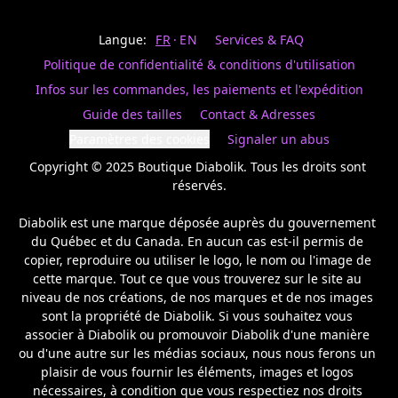
Last
votre
name
magasin
Langue:
FR
EN
Services & FAQ
préféré.
Date
de
Politique de confidentialité & conditions d'utilisation
naissance
Inscrivez
/
Birthday
votre
Infos sur les commandes, les paiements et l'expédition
prénom
S'INSCRIRE
Guide des tailles
Contact & Adresses
et
/
courriel
Paramètres des cookies
Signaler un abus
SIGN
si
UP
Copyright © 2025 Boutique Diabolik. Tous les droits sont 
vous
voulez
réservés.

rester
à
Diabolik est une marque déposée auprès du gouvernement 
l’affût,
du Québec et du Canada. En aucun cas est-il permis de 
nous
copier, reproduire ou utiliser le logo, le nom ou l'image de 
vous
cette marque. Tout ce que vous trouverez sur le site au 
enverrons
un
niveau de nos créations, de nos marques et de nos images 
courriel
sont la propriété de Diabolik. Si vous souhaitez vous 
pour
associer à Diabolik ou promouvoir Diabolik d'une manière 
annoncer
ou d'une autre sur les médias sociaux, nous nous ferons un 
la
plaisir de vous fournir les éléments, images et logos 
réouverture
nécessaires, à condition que vous respectiez nos droits 
de