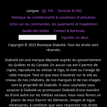
Last
votre
name
magasin
Langue:
FR
EN
Services & FAQ
préféré.
Date
de
Politique de confidentialité & conditions d'utilisation
naissance
Inscrivez
/
Birthday
votre
Infos sur les commandes, les paiements et l'expédition
prénom
S'INSCRIRE
Guide des tailles
Contact & Adresses
et
/
courriel
Paramètres des cookies
Signaler un abus
SIGN
si
UP
Copyright © 2025 Boutique Diabolik. Tous les droits sont 
vous
voulez
réservés.

rester
à
Diabolik est une marque déposée auprès du gouvernement 
l’affût,
du Québec et du Canada. En aucun cas est-il permis de 
nous
copier, reproduire ou utiliser le logo, le nom ou l'image de 
vous
cette marque. Tout ce que vous trouverez sur le site au 
enverrons
un
niveau de nos créations, de nos marques et de nos images 
courriel
sont la propriété de Diabolik. Si vous souhaitez vous 
pour
associer à Diabolik ou promouvoir Diabolik d'une manière 
annoncer
ou d'une autre sur les médias sociaux, nous nous ferons un 
la
plaisir de vous fournir les éléments, images et logos 
réouverture
nécessaires, à condition que vous respectiez nos droits 
de