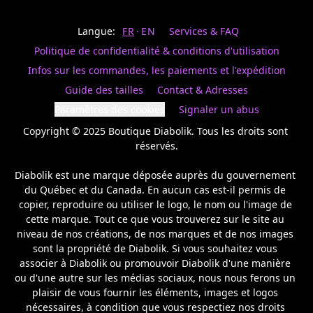
Last
votre
name
magasin
Langue:
FR
EN
Services & FAQ
préféré.
Date
de
Politique de confidentialité & conditions d'utilisation
naissance
Inscrivez
/
Birthday
votre
Infos sur les commandes, les paiements et l'expédition
prénom
S'INSCRIRE
Guide des tailles
Contact & Adresses
et
/
courriel
Paramètres des cookies
Signaler un abus
SIGN
si
UP
Copyright © 2025 Boutique Diabolik. Tous les droits sont 
vous
voulez
réservés.

rester
à
Diabolik est une marque déposée auprès du gouvernement 
l’affût,
du Québec et du Canada. En aucun cas est-il permis de 
nous
copier, reproduire ou utiliser le logo, le nom ou l'image de 
vous
cette marque. Tout ce que vous trouverez sur le site au 
enverrons
un
niveau de nos créations, de nos marques et de nos images 
courriel
sont la propriété de Diabolik. Si vous souhaitez vous 
pour
associer à Diabolik ou promouvoir Diabolik d'une manière 
annoncer
ou d'une autre sur les médias sociaux, nous nous ferons un 
la
plaisir de vous fournir les éléments, images et logos 
réouverture
nécessaires, à condition que vous respectiez nos droits 
de