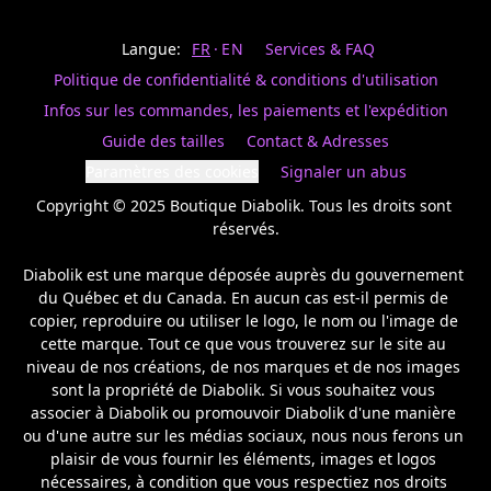
Last
votre
name
magasin
Langue:
FR
EN
Services & FAQ
préféré.
Date
de
Politique de confidentialité & conditions d'utilisation
naissance
Inscrivez
/
Birthday
votre
Infos sur les commandes, les paiements et l'expédition
prénom
S'INSCRIRE
Guide des tailles
Contact & Adresses
et
/
courriel
Paramètres des cookies
Signaler un abus
SIGN
si
UP
Copyright © 2025 Boutique Diabolik. Tous les droits sont 
vous
voulez
réservés.

rester
à
Diabolik est une marque déposée auprès du gouvernement 
l’affût,
du Québec et du Canada. En aucun cas est-il permis de 
nous
copier, reproduire ou utiliser le logo, le nom ou l'image de 
vous
cette marque. Tout ce que vous trouverez sur le site au 
enverrons
un
niveau de nos créations, de nos marques et de nos images 
courriel
sont la propriété de Diabolik. Si vous souhaitez vous 
pour
associer à Diabolik ou promouvoir Diabolik d'une manière 
annoncer
ou d'une autre sur les médias sociaux, nous nous ferons un 
la
plaisir de vous fournir les éléments, images et logos 
réouverture
nécessaires, à condition que vous respectiez nos droits 
de