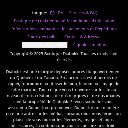
Last
votre
name
magasin
Langue:
FR
EN
Services & FAQ
préféré.
Date
de
Politique de confidentialité & conditions d'utilisation
naissance
Inscrivez
/
Birthday
votre
Infos sur les commandes, les paiements et l'expédition
prénom
S'INSCRIRE
Guide des tailles
Contact & Adresses
et
/
courriel
Paramètres des cookies
Signaler un abus
SIGN
si
UP
Copyright © 2025 Boutique Diabolik. Tous les droits sont 
vous
voulez
réservés.

rester
à
Diabolik est une marque déposée auprès du gouvernement 
l’affût,
du Québec et du Canada. En aucun cas est-il permis de 
nous
copier, reproduire ou utiliser le logo, le nom ou l'image de 
vous
cette marque. Tout ce que vous trouverez sur le site au 
enverrons
un
niveau de nos créations, de nos marques et de nos images 
courriel
sont la propriété de Diabolik. Si vous souhaitez vous 
pour
associer à Diabolik ou promouvoir Diabolik d'une manière 
annoncer
ou d'une autre sur les médias sociaux, nous nous ferons un 
la
plaisir de vous fournir les éléments, images et logos 
réouverture
nécessaires, à condition que vous respectiez nos droits 
de