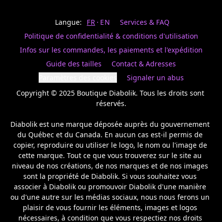
Last
votre
name
magasin
Langue:
FR
EN
Services & FAQ
préféré.
Date
de
Politique de confidentialité & conditions d'utilisation
naissance
Inscrivez
/
Birthday
votre
Infos sur les commandes, les paiements et l'expédition
prénom
S'INSCRIRE
Guide des tailles
Contact & Adresses
et
/
courriel
Paramètres des cookies
Signaler un abus
SIGN
si
UP
Copyright © 2025 Boutique Diabolik. Tous les droits sont 
vous
voulez
réservés.

rester
à
Diabolik est une marque déposée auprès du gouvernement 
l’affût,
du Québec et du Canada. En aucun cas est-il permis de 
nous
copier, reproduire ou utiliser le logo, le nom ou l'image de 
vous
cette marque. Tout ce que vous trouverez sur le site au 
enverrons
un
niveau de nos créations, de nos marques et de nos images 
courriel
sont la propriété de Diabolik. Si vous souhaitez vous 
pour
associer à Diabolik ou promouvoir Diabolik d'une manière 
annoncer
ou d'une autre sur les médias sociaux, nous nous ferons un 
la
plaisir de vous fournir les éléments, images et logos 
réouverture
nécessaires, à condition que vous respectiez nos droits 
de