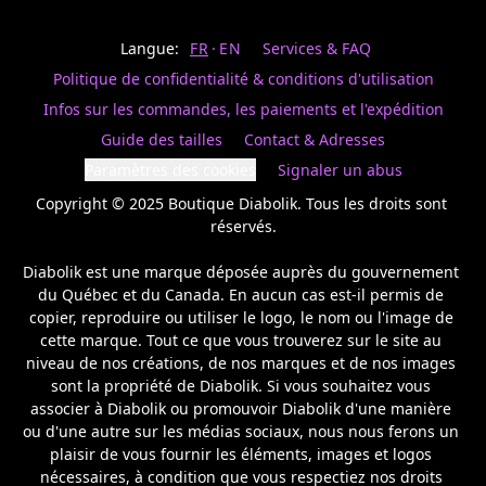
Last
votre
name
magasin
Langue:
FR
EN
Services & FAQ
préféré.
Date
de
Politique de confidentialité & conditions d'utilisation
naissance
Inscrivez
/
Birthday
votre
Infos sur les commandes, les paiements et l'expédition
prénom
S'INSCRIRE
Guide des tailles
Contact & Adresses
et
/
courriel
Paramètres des cookies
Signaler un abus
SIGN
si
UP
Copyright © 2025 Boutique Diabolik. Tous les droits sont 
vous
voulez
réservés.

rester
à
Diabolik est une marque déposée auprès du gouvernement 
l’affût,
du Québec et du Canada. En aucun cas est-il permis de 
nous
copier, reproduire ou utiliser le logo, le nom ou l'image de 
vous
cette marque. Tout ce que vous trouverez sur le site au 
enverrons
un
niveau de nos créations, de nos marques et de nos images 
courriel
sont la propriété de Diabolik. Si vous souhaitez vous 
pour
associer à Diabolik ou promouvoir Diabolik d'une manière 
annoncer
ou d'une autre sur les médias sociaux, nous nous ferons un 
la
plaisir de vous fournir les éléments, images et logos 
réouverture
nécessaires, à condition que vous respectiez nos droits 
de