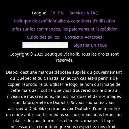
Last
votre
name
magasin
Langue:
FR
EN
Services & FAQ
préféré.
Date
de
Politique de confidentialité & conditions d'utilisation
naissance
Inscrivez
/
Birthday
votre
Infos sur les commandes, les paiements et l'expédition
prénom
S'INSCRIRE
Guide des tailles
Contact & Adresses
et
/
courriel
Paramètres des cookies
Signaler un abus
SIGN
si
UP
Copyright © 2025 Boutique Diabolik. Tous les droits sont 
vous
voulez
réservés.

rester
à
Diabolik est une marque déposée auprès du gouvernement 
l’affût,
du Québec et du Canada. En aucun cas est-il permis de 
nous
copier, reproduire ou utiliser le logo, le nom ou l'image de 
vous
cette marque. Tout ce que vous trouverez sur le site au 
enverrons
un
niveau de nos créations, de nos marques et de nos images 
courriel
sont la propriété de Diabolik. Si vous souhaitez vous 
pour
associer à Diabolik ou promouvoir Diabolik d'une manière 
annoncer
ou d'une autre sur les médias sociaux, nous nous ferons un 
la
plaisir de vous fournir les éléments, images et logos 
réouverture
nécessaires, à condition que vous respectiez nos droits 
de