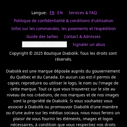
Last
votre
name
magasin
Langue:
FR
EN
Services & FAQ
préféré.
Date
de
Politique de confidentialité & conditions d'utilisation
naissance
Inscrivez
/
Birthday
votre
Infos sur les commandes, les paiements et l'expédition
prénom
S'INSCRIRE
Guide des tailles
Contact & Adresses
et
/
courriel
Paramètres des cookies
Signaler un abus
SIGN
si
UP
Copyright © 2025 Boutique Diabolik. Tous les droits sont 
vous
voulez
réservés.

rester
à
Diabolik est une marque déposée auprès du gouvernement 
l’affût,
du Québec et du Canada. En aucun cas est-il permis de 
nous
copier, reproduire ou utiliser le logo, le nom ou l'image de 
vous
cette marque. Tout ce que vous trouverez sur le site au 
enverrons
un
niveau de nos créations, de nos marques et de nos images 
courriel
sont la propriété de Diabolik. Si vous souhaitez vous 
pour
associer à Diabolik ou promouvoir Diabolik d'une manière 
annoncer
ou d'une autre sur les médias sociaux, nous nous ferons un 
la
plaisir de vous fournir les éléments, images et logos 
réouverture
nécessaires, à condition que vous respectiez nos droits 
de