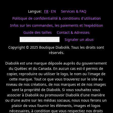
Last
votre
name
magasin
Langue:
FR
EN
Services & FAQ
préféré.
Date
de
Politique de confidentialité & conditions d'utilisation
naissance
Inscrivez
/
Birthday
votre
Infos sur les commandes, les paiements et l'expédition
prénom
S'INSCRIRE
Guide des tailles
Contact & Adresses
et
/
courriel
Paramètres des cookies
Signaler un abus
SIGN
si
UP
Copyright © 2025 Boutique Diabolik. Tous les droits sont 
vous
voulez
réservés.

rester
à
Diabolik est une marque déposée auprès du gouvernement 
l’affût,
du Québec et du Canada. En aucun cas est-il permis de 
nous
copier, reproduire ou utiliser le logo, le nom ou l'image de 
vous
cette marque. Tout ce que vous trouverez sur le site au 
enverrons
un
niveau de nos créations, de nos marques et de nos images 
courriel
sont la propriété de Diabolik. Si vous souhaitez vous 
pour
associer à Diabolik ou promouvoir Diabolik d'une manière 
annoncer
ou d'une autre sur les médias sociaux, nous nous ferons un 
la
plaisir de vous fournir les éléments, images et logos 
réouverture
nécessaires, à condition que vous respectiez nos droits 
de