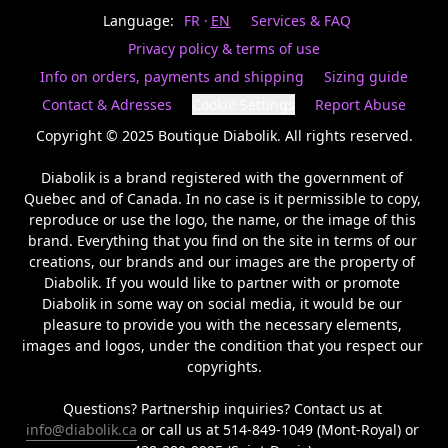
Last
votre
name
Language:
FR
EN
Services & FAQ
magasin
préféré.
Privacy policy & terms of use
Date
de
Info on orders, payments and shipping
Sizing guide
naissance
Inscrivez
/
Birthday
votre
Contact & Adresses
Cookie Settings
Report Abuse
prénom
S'INSCRIRE
et
Copyright © 2025 Boutique Diabolik. All rights reserved.

/
courriel
SIGN
si
Diabolik is a brand registered with the government of 
UP
vous
Quebec and of Canada. In no case is it permissible to copy, 
voulez
reproduce or use the logo, the name, or the image of this 
rester
brand. Everything that you find on the site in terms of our 
à
l’affût,
creations, our brands and our images are the property of 
nous
Diabolik. If you would like to partner with or promote 
vous
Diabolik in some way on social media, it would be our 
enverrons
pleasure to provide you with the necessary elements, 
un
images and logos, under the condition that you respect our 
courriel
copyrights.

pour
annoncer
la
Questions? Partnership inquiries? Contact us at 
réouverture
info@diabolik.ca
 or call us at 514-849-1049 (Mont-Royal) or 
de