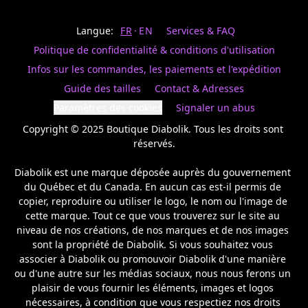
Last
votre
name
magasin
Langue:
FR
EN
Services & FAQ
préféré.
Date
de
Politique de confidentialité & conditions d'utilisation
naissance
Inscrivez
/
Birthday
votre
Infos sur les commandes, les paiements et l'expédition
prénom
S'INSCRIRE
Guide des tailles
Contact & Adresses
et
/
courriel
Paramètres des cookies
Signaler un abus
SIGN
si
UP
Copyright © 2025 Boutique Diabolik. Tous les droits sont 
vous
voulez
réservés.

rester
à
Diabolik est une marque déposée auprès du gouvernement 
l’affût,
du Québec et du Canada. En aucun cas est-il permis de 
nous
copier, reproduire ou utiliser le logo, le nom ou l'image de 
vous
cette marque. Tout ce que vous trouverez sur le site au 
enverrons
un
niveau de nos créations, de nos marques et de nos images 
courriel
sont la propriété de Diabolik. Si vous souhaitez vous 
pour
associer à Diabolik ou promouvoir Diabolik d'une manière 
annoncer
ou d'une autre sur les médias sociaux, nous nous ferons un 
la
plaisir de vous fournir les éléments, images et logos 
réouverture
nécessaires, à condition que vous respectiez nos droits 
de