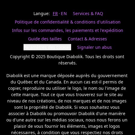
Last
votre
name
magasin
Langue:
FR
EN
Services & FAQ
préféré.
Date
de
Politique de confidentialité & conditions d'utilisation
naissance
Inscrivez
/
Birthday
votre
Infos sur les commandes, les paiements et l'expédition
prénom
S'INSCRIRE
Guide des tailles
Contact & Adresses
et
/
courriel
Paramètres des cookies
Signaler un abus
SIGN
si
UP
Copyright © 2025 Boutique Diabolik. Tous les droits sont 
vous
voulez
réservés.

rester
à
Diabolik est une marque déposée auprès du gouvernement 
l’affût,
du Québec et du Canada. En aucun cas est-il permis de 
nous
copier, reproduire ou utiliser le logo, le nom ou l'image de 
vous
cette marque. Tout ce que vous trouverez sur le site au 
enverrons
un
niveau de nos créations, de nos marques et de nos images 
courriel
sont la propriété de Diabolik. Si vous souhaitez vous 
pour
associer à Diabolik ou promouvoir Diabolik d'une manière 
annoncer
ou d'une autre sur les médias sociaux, nous nous ferons un 
la
plaisir de vous fournir les éléments, images et logos 
réouverture
nécessaires, à condition que vous respectiez nos droits 
de